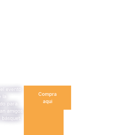
el evento
Compra
 la
aqui
ado para
gan amigos
l básquet.