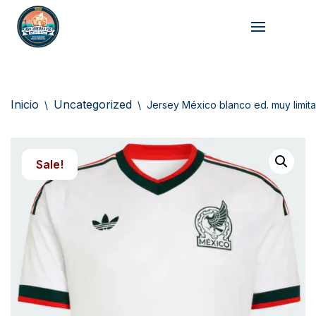
Skip
to
content
Inicio
Uncategorized
\
\
Jersey México blanco ed. muy limit
Sale!
Sale!